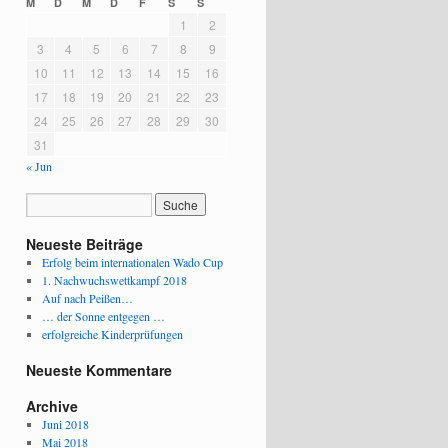
M
D
M
D
F
S
S
1
2
3
4
5
6
7
8
9
10
11
12
13
14
15
16
17
18
19
20
21
22
23
24
25
26
27
28
29
30
31
« Jun
Neueste Beiträge
Erfolg beim internationalen Wado Cup
1. Nachwuchswettkampf 2018
Auf nach Peißen…
… der Sonne entgegen …
erfolgreiche Kinderprüfungen
Neueste Kommentare
Archive
Juni 2018
Mai 2018