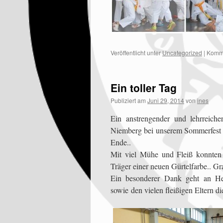
Veröffentlicht unter
Uncategorized
|
Komme
Ein toller Tag
Publiziert am
Juni 29, 2014
von
ines
Ein anstrengender und lehrreich
Niemberg bei unserem Sommerfest 
Ende..
Mit viel Mühe und Fleiß konnten
Träger einer neuen Gürtelfarbe.. Gra
Ein besonderer Dank geht an He
sowie den vielen fleißigen Eltern d