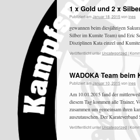
1 x Gold und 2 x Silbe
Publiziert am
Januar 18, 2015
von
ines
gewannen beim diesjährigen Sakura
Silber im Kumite Team) und Eric Sei
Disziplinen Kata einzel und Kumite
Veröffentlicht unter
Uncategorized
|
Komme
WADOKA Team beim 
Publiziert am
Januar 10, 2015
von
ines
Am 10.01.2015 fand der mittlerwei
diesem Tag kommen alle Trainer, Ve
zusammen um gemeinsam ihren kamp
auszutauschen. Der Karateverband
Veröffentlicht unter
Uncategorized
|
Komme