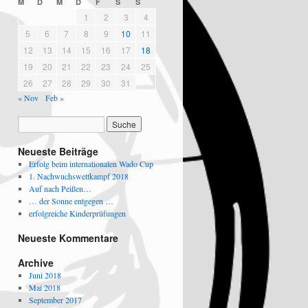
M
D
M
D
F
S
S
1
2
3
4
5
6
7
8
9
10
11
12
13
14
15
16
17
18
19
20
21
22
23
24
25
26
27
28
29
30
31
« Nov
Feb »
Neueste Beiträge
Erfolg beim internationalen Wado Cup
1. Nachwuchswettkampf 2018
Auf nach Peißen…
… der Sonne entgegen …
erfolgreiche Kinderprüfungen
Neueste Kommentare
Archive
Juni 2018
Mai 2018
September 2017