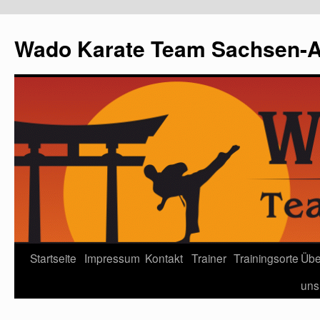
Wado Karate Team Sachsen-An
Startseite
Impressum
Kontakt
Trainer
Trainingsorte
Übe
uns