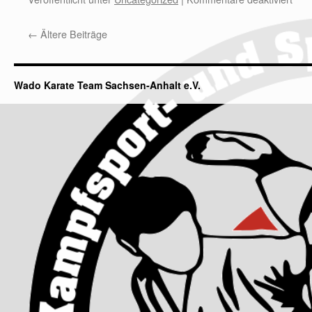
←
Ältere Beiträge
Wado Karate Team Sachsen-Anhalt e.V.