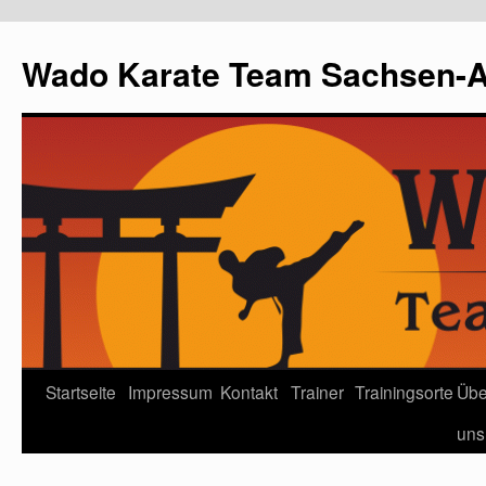
Wado Karate Team Sachsen-An
Startseite
Impressum
Kontakt
Trainer
Trainingsorte
Übe
uns