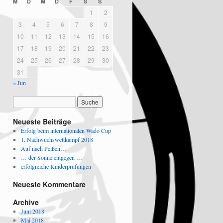
M
D
M
D
F
S
S
1
2
3
4
5
6
7
8
9
10
11
12
13
14
15
16
17
18
19
20
21
22
23
24
25
26
27
28
29
30
31
« Jun
Neueste Beiträge
Erfolg beim internationalen Wado Cup
1. Nachwuchswettkampf 2018
Auf nach Peißen…
… der Sonne entgegen …
erfolgreiche Kinderprüfungen
Neueste Kommentare
Archive
Juni 2018
Mai 2018