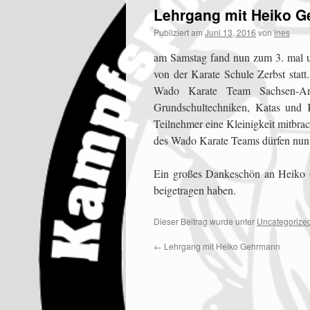
Lehrgang mit Heiko 
Publiziert am
Juni 13, 2016
von
ines
am Samstag fand nun zum 3. mal u
von der Karate Schule Zerbst statt
Wado Karate Team Sachsen-Anh
Grundschultechniken, Katas und 
Teilnehmer eine Kleinigkeit mitbra
des Wado Karate Teams dürfen nun 
Ein großes Dankeschön an Heiko G
beigetragen haben.
Dieser Beitrag wurde unter
Uncategorize
←
Lehrgang mit Heiko Gehrmann