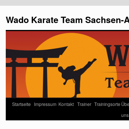
Wado Karate Team Sachsen-An
Startseite
Impressum
Kontakt
Trainer
Trainingsorte
Übe
uns