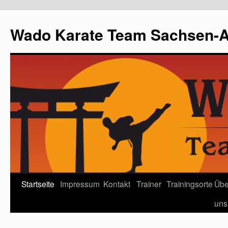
Wado Karate Team Sachsen-An
Startseite
Impressum
Kontakt
Trainer
Trainingsorte
Übe
uns