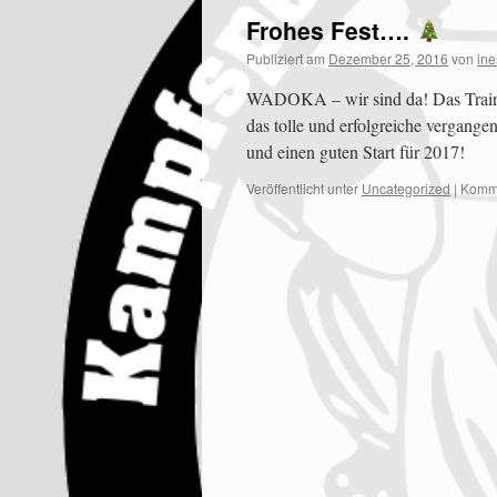
Frohes Fest….
Publiziert am
Dezember 25, 2016
von
ine
WADOKA – wir sind da! Das Trainer
das tolle und erfolgreiche vergang
und einen guten Start für 2017!
Veröffentlicht unter
Uncategorized
|
Komme