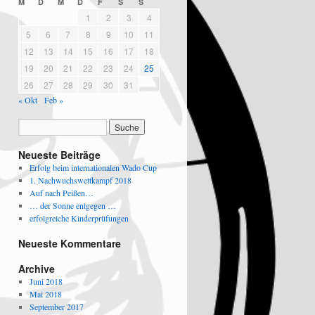
M
D
M
D
F
S
S
1
2
3
4
5
6
7
8
9
10
11
12
13
14
15
16
17
18
19
20
21
22
23
24
25
26
27
28
29
30
31
« Okt
Feb »
Neueste Beiträge
Erfolg beim internationalen Wado Cup
1. Nachwuchswettkampf 2018
Auf nach Peißen…
… der Sonne entgegen …
erfolgreiche Kinderprüfungen
Neueste Kommentare
Archive
Juni 2018
Mai 2018
September 2017