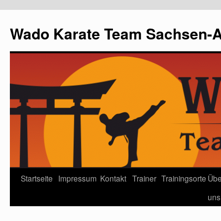
Wado Karate Team Sachsen-An
Startseite
Impressum
Kontakt
Trainer
Trainingsorte
Übe
uns