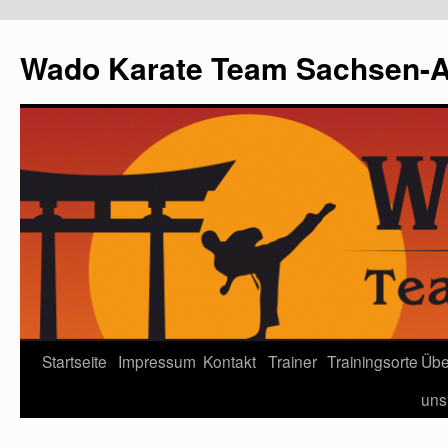
Wado Karate Team Sachsen-An
Startseite
Impressum
Kontakt
Trainer
Trainingsorte
Übe
uns