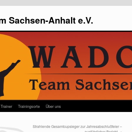
m Sachsen-Anhalt e.V.
Trainer
Trainingsorte
Über uns
Strahlende Gesamtcupsieger zur Jahresabschlußfeier –
ausführlicher Bericht
→