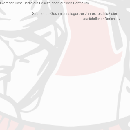
d
veröffentlicht. Setze ein Lesezeichen auf den
Permalink
.
Strahlende Gesamtcupsieger zur Jahresabschlußfeier –
ausführlicher Bericht
→