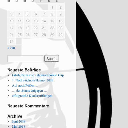
M
D
M
D
F
S
S
1
2
3
4
5
6
7
8
9
10
11
12
13
14
15
16
17
18
19
20
21
22
23
24
25
26
27
28
29
30
31
« Jun
Neueste Beiträge
Erfolg beim internationalen Wado Cup
1. Nachwuchswettkampf 2018
Auf nach Peißen…
… der Sonne entgegen …
erfolgreiche Kinderprüfungen
Neueste Kommentare
Archive
Juni 2018
Mai 2018