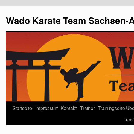
Wado Karate Team Sachsen-An
Startseite
Impressum
Kontakt
Trainer
Trainingsorte
Übe
uns