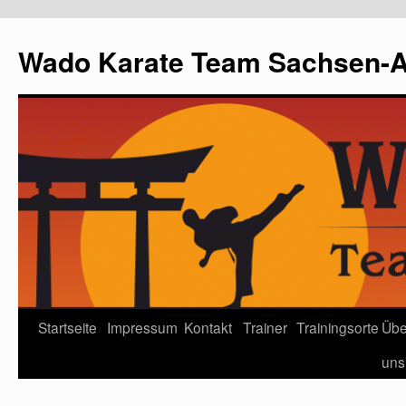
Wado Karate Team Sachsen-An
Startseite
Impressum
Kontakt
Trainer
Trainingsorte
Übe
uns