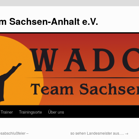
m Sachsen-Anhalt e.V.
Trainer
Trainingsorte
Über uns
sabschlußfeier –
so sehen Landesmeister aus….
→