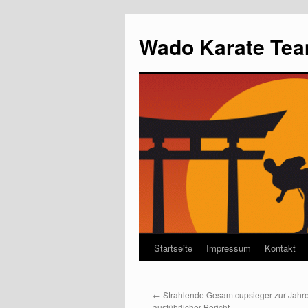
Wado Karate Tea
Startseite
Impressum
Kontakt
←
Strahlende Gesamtcupsieger zur Jahre
ausführlicher Bericht