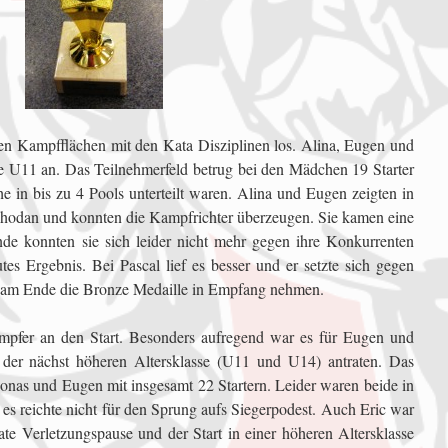
len Kampfflächen mit den Kata Disziplinen los. Alina, Eugen und
asse U11 an. Das Teilnehmerfeld betrug bei den Mädchen 19 Starter
he in bis zu 4 Pools unterteilt waren. Alina und Eugen zeigten in
 Shodan und konnten die Kampfrichter überzeugen. Sie kamen eine
de konnten sie sich leider nicht mehr gegen ihre Konkurrenten
tes Ergebnis. Bei Pascal lief es besser und er setzte sich gegen
te am Ende die Bronze Medaille in Empfang nehmen.
mpfer an den Start. Besonders aufregend war es für Eugen und
n der nächst höheren Altersklasse (U11 und U14) antraten. Das
 Jonas und Eugen mit insgesamt 22 Startern. Leider waren beide in
s reichte nicht für den Sprung aufs Siegerpodest. Auch Eric war
te Verletzungspause und der Start in einer höheren Altersklasse