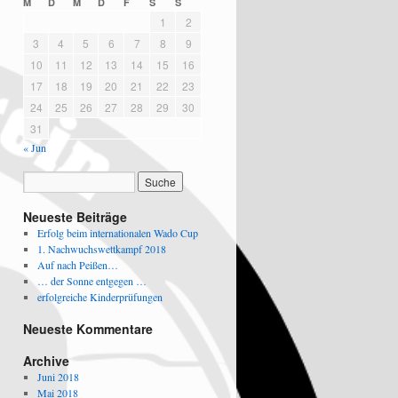
M
D
M
D
F
S
S
1
2
3
4
5
6
7
8
9
10
11
12
13
14
15
16
17
18
19
20
21
22
23
24
25
26
27
28
29
30
31
« Jun
Neueste Beiträge
Erfolg beim internationalen Wado Cup
1. Nachwuchswettkampf 2018
Auf nach Peißen…
… der Sonne entgegen …
erfolgreiche Kinderprüfungen
Neueste Kommentare
Archive
Juni 2018
Mai 2018