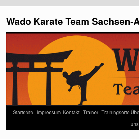
Wado Karate Team Sachsen-An
Startseite
Impressum
Kontakt
Trainer
Trainingsorte
Übe
uns