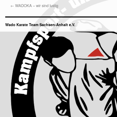
←
WADOKA – wir sind lustig
Wado Karate Team Sachsen-Anhalt e.V.