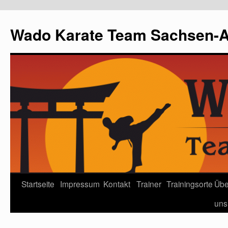
Wado Karate Team Sachsen-An
Startseite
Impressum
Kontakt
Trainer
Trainingsorte
Übe
uns