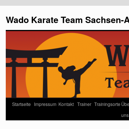
Wado Karate Team Sachsen-An
Startseite
Impressum
Kontakt
Trainer
Trainingsorte
Übe
uns