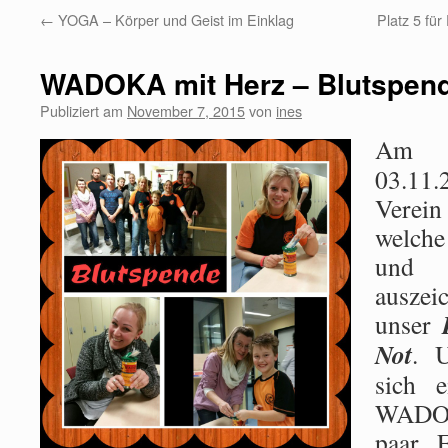
←
YOGA – Körper und Geist im Einklag
Platz 5 für
WADOKA mit Herz – Blutspend
Publiziert am
November 7, 2015
von
ines
Am 
03.11
Verei
welche
und 
auszei
unser
Not
. 
sich e
WADOK
paar F