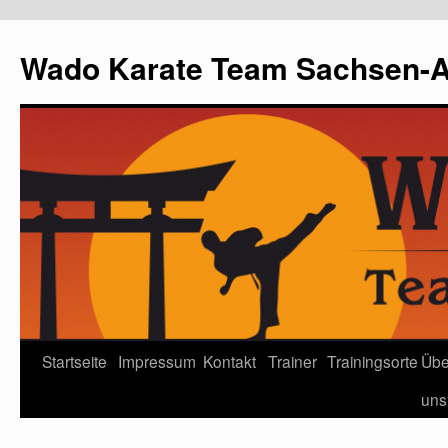
Wado Karate Team Sachsen-An
Startseite
Impressum
Kontakt
Trainer
Trainingsorte
Übe
uns