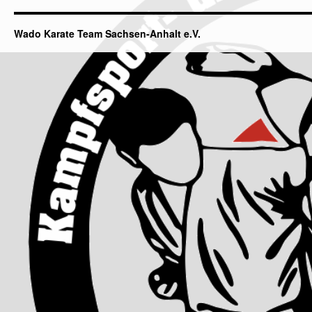
Wado Karate Team Sachsen-Anhalt e.V.