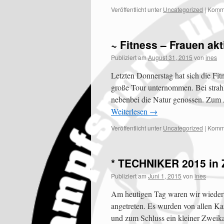
Veröffentlicht unter
Uncategorized
|
Komme
~ Fitness – Frauen akt
Publiziert am
August 31, 2015
von
ines
Letzten Donnerstag hat sich die Fi
große Tour unternommen. Bei strah
nebenbei die Natur genossen. Zum
Weiterlesen
→
Veröffentlicht unter
Uncategorized
|
Komme
* TECHNIKER 2015 in Z
Publiziert am
Juni 1, 2015
von
ines
Am heutigen Tag waren wir wieder 
angetreten. Es wurden von allen Ka
und zum Schluss ein kleiner Zwei