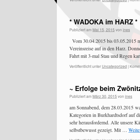
* WADOKA im HARZ *
Publiziert am
Mai 15, 2015
von
ines
Vom 30.04.2015 bis 03.05.2015 ma
Vereinsreise auf in den Harz. Donne
Fahrt mit 3-mal Stau und Regen k
Veröffentlicht unter
Uncategorized
|
Komme
~ Erfolge beim Zwönit
Publiziert am
März 30, 2015
von
ines
am Sonnabend, dem 28.03.2015 ware
Kategorien in Burkhardtsdorf auf d
sehr herausfordernd. Alle unsere K
selbstbewusst gezeigt. Mit …
Weite