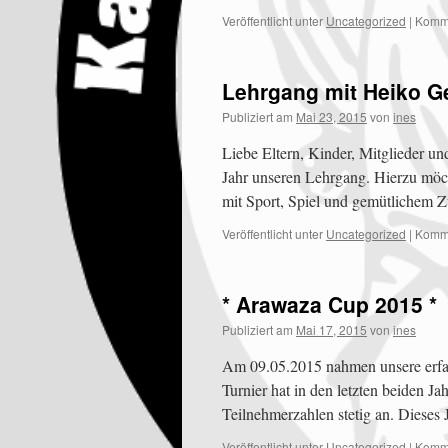
Veröffentlicht unter
Uncategorized
|
Komme
Lehrgang mit Heiko 
Publiziert am
Mai 23, 2015
von
ines
Liebe Eltern, Kinder, Mitglieder un
Jahr unseren Lehrgang. Hierzu möch
mit Sport, Spiel und gemütlichem 
Veröffentlicht unter
Uncategorized
|
Komme
* Arawaza Cup 2015 *
Publiziert am
Mai 17, 2015
von
ines
Am 09.05.2015 nahmen unsere erfah
Turnier hat in den letzten beiden
Teilnehmerzahlen stetig an. Dieses
Veröffentlicht unter
Uncategorized
|
Komme