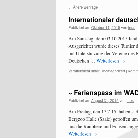
←
Ältere Beiträge
Internationaler deut
Publiziert am
Oktober 11, 2015
von
ines
Am Samstag, dem 03.10.2015 fand i
Ausgerichtet wurde dieses Turni
mit Unterstützung der Vereine des 
Deutschen …
Weiterlesen
→
Veröffentlicht unter
Uncategorized
|
Komme
~ Ferienspass im W
Publiziert am
August 31, 2015
von
ines
Am Freitag, den 17.7.15, haben si
Bergzoo Halle (Saale) getroffen um 
uns die Raubtiere und Echsen ange
Weiterlesen
→