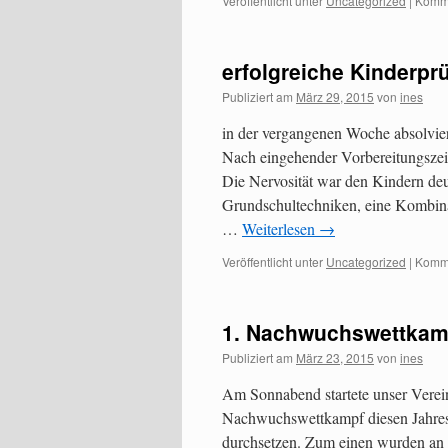
Veröffentlicht unter
Uncategorized
|
Komme
erfolgreiche Kinderpr
Publiziert am
März 29, 2015
von
ines
in der vergangenen Woche absolvier
Nach eingehender Vorbereitungszei
Die Nervosität war den Kindern deu
Grundschultechniken, eine Kombina
…
Weiterlesen
→
Veröffentlicht unter
Uncategorized
|
Komme
1. Nachwuchswettkam
Publiziert am
März 23, 2015
von
ines
Am Sonnabend startete unser Verein
Nachwuchswettkampf diesen Jahres.
durchsetzen. Zum einen wurden an 