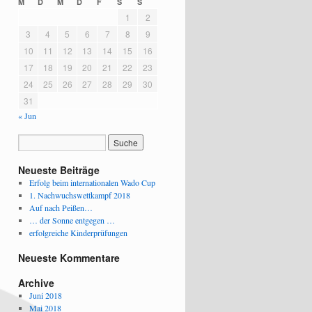
M
D
M
D
F
S
S
1
2
3
4
5
6
7
8
9
10
11
12
13
14
15
16
17
18
19
20
21
22
23
24
25
26
27
28
29
30
31
« Jun
Neueste Beiträge
Erfolg beim internationalen Wado Cup
1. Nachwuchswettkampf 2018
Auf nach Peißen…
… der Sonne entgegen …
erfolgreiche Kinderprüfungen
Neueste Kommentare
Archive
Juni 2018
Mai 2018